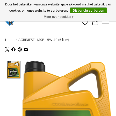
Door het gebruiken van onze website, ga je akkoord met het gebruik van
cookies om onze website te verbeteren.
Dit bericht verbergen
Large selection of products and fast shipping!
Meer over cookies »
Verlanglijst
Winkelwa
Home
/
AGRIDIESEL MSP 15W-40 (5 liter)
Product image slideshow Items