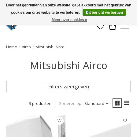
Door het gebruiken van onze website, ga je akkoord met het gebruik van
cookies om onze website te verbeteren.
Dit bericht verbergen
Large selection of products and fast shipping!
Meer over cookies »
Verlanglijst
Winkelwa
Home
/
Airco
/
Mitsubishi Airco
Mitsubishi Airco
Filters weergeven
3 producten
Sorteren op
Standaard