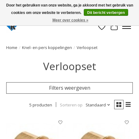
Door het gebruiken van onze website, ga je akkoord met het gebruik van
cookies om onze website te verbeteren.
Dit bericht verbergen
Large selection of products and fast shipping!
Meer over cookies »
Verlanglijst
Winkelwa
Home
/
Knel- en pers koppelingen
/
Verloopset
Verloopset
Filters weergeven
5 producten
Sorteren op
Standaard