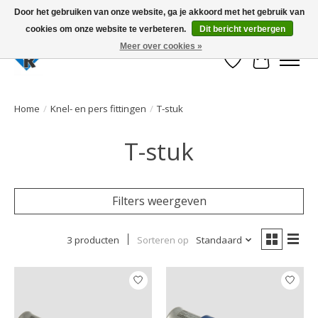
Door het gebruiken van onze website, ga je akkoord met het gebruik van
cookies om onze website te verbeteren.
Dit bericht verbergen
Large selection of products and fast shipping!
Meer over cookies »
Verlanglijst
Winkelwa
Home
/
Knel- en pers fittingen
/
T-stuk
T-stuk
Filters weergeven
3 producten
Sorteren op
Standaard