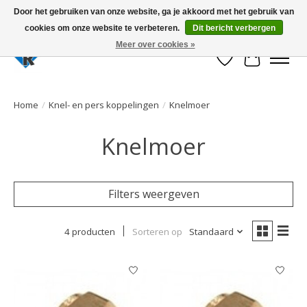
Door het gebruiken van onze website, ga je akkoord met het gebruik van
cookies om onze website te verbeteren.
Dit bericht verbergen
Large selection of products and fast shipping!
Meer over cookies »
Verlanglijst
Winkelwa
Home
/
Knel- en pers koppelingen
/
Knelmoer
Knelmoer
Filters weergeven
4 producten
Sorteren op
Standaard