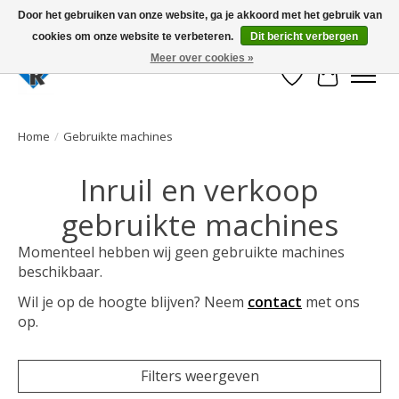
Door het gebruiken van onze website, ga je akkoord met het gebruik van
cookies om onze website te verbeteren.
Dit bericht verbergen
Large selection of products and fast shipping!
Meer over cookies »
Verlanglijst
Winkelwa
Home
/
Gebruikte machines
Inruil en verkoop
gebruikte machines
Momenteel hebben wij geen gebruikte machines
beschikbaar.
Wil je op de hoogte blijven? Neem
contact
met ons
op.
Filters weergeven