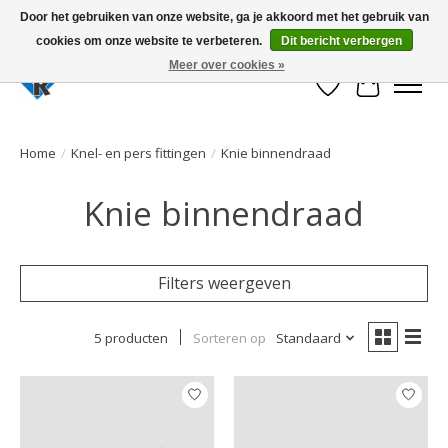
Door het gebruiken van onze website, ga je akkoord met het gebruik van
cookies om onze website te verbeteren.
Dit bericht verbergen
Large selection of products and fast shipping!
Meer over cookies »
Verlanglijst
Winkelwa
Home
/
Knel- en pers fittingen
/
Knie binnendraad
Knie binnendraad
Filters weergeven
5 producten
Sorteren op
Standaard