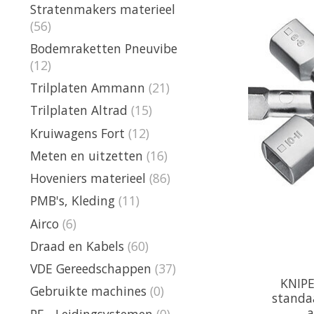
Stratenmakers materieel
(56)
Bodemraketten Pneuvibe
(12)
Trilplaten Ammann
(21)
Trilplaten Altrad
(15)
Kruiwagens Fort
(12)
Meten en uitzetten
(16)
Hoveniers materieel
(86)
PMB's, Kleding
(11)
Airco
(6)
Draad en Kabels
(60)
VDE Gereedschappen
(37)
KNIPE
Gebruikte machines
(0)
standa
a
PE - Leidingsystemen
(0)