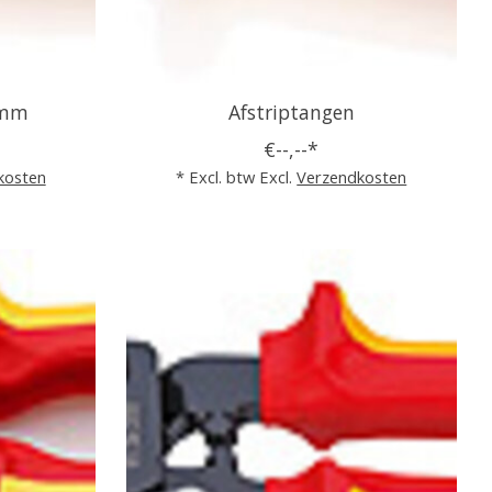
0mm
Afstriptangen
€--,--*
kosten
* Excl. btw Excl.
Verzendkosten