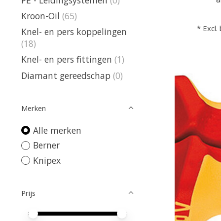
Kroon-Oil
(65)
* Excl.
Knel- en pers koppelingen
(18)
Knel- en pers fittingen
(1)
Diamant gereedschap
(0)
Merken
Alle merken
Berner
Knipex
Prijs
Minimale prijswaarde
Price maximum value