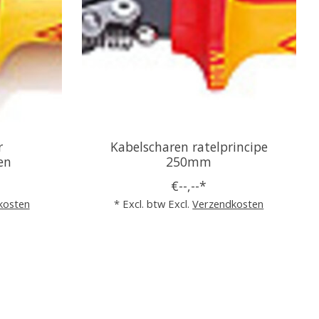
r
Kabelscharen ratelprincipe
en
250mm
€--,--*
kosten
* Excl. btw Excl.
Verzendkosten