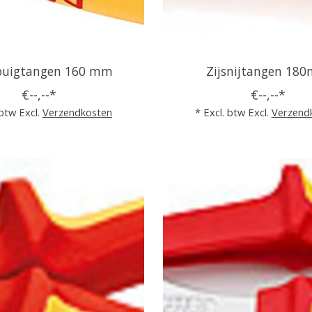
buigtangen 160 mm
Zijsnijtangen 18
€--,--*
€--,--*
 btw Excl.
Verzendkosten
* Excl. btw Excl.
Verzend