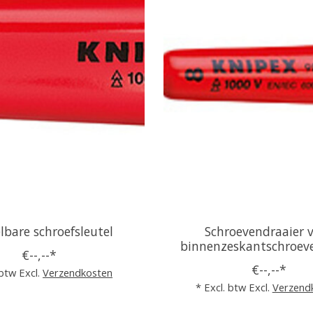
lbare schroefsleutel
Schroevendraaier 
binnenzeskantschroe
€--,--*
€--,--*
 btw Excl.
Verzendkosten
* Excl. btw Excl.
Verzend