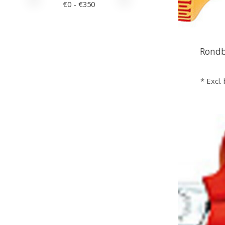
€
0
- €
350
Rond
* Excl.