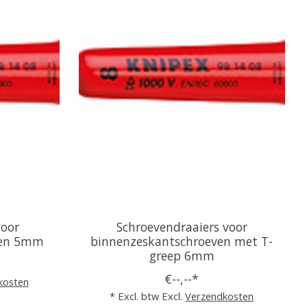
voor
Schroevendraaiers voor
ven 5mm
binnenzeskantschroeven met T-
greep 6mm
€--,--*
kosten
* Excl. btw Excl.
Verzendkosten