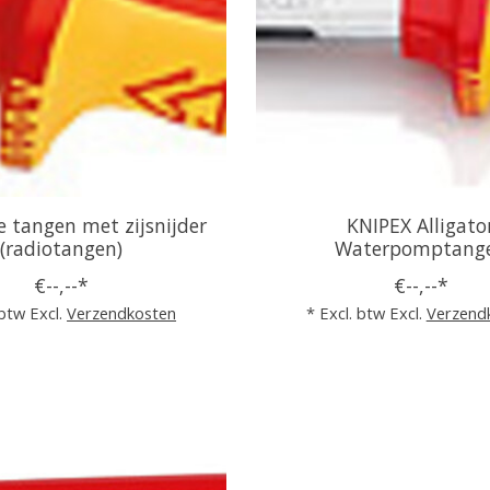
e tangen met zijsnijder
KNIPEX Alligato
(radiotangen)
Waterpomptang
€--,--*
€--,--*
 btw Excl.
Verzendkosten
* Excl. btw Excl.
Verzend