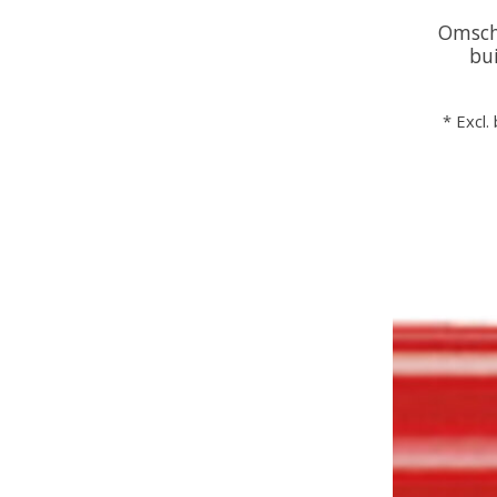
Omsch
bu
* Excl.