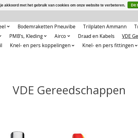
 je akkoord met het gebruik van cookies om onze website te verbeteren.
Dit 
eel
Bodemraketten Pneuvibe
Trilplaten Ammann
T
PMB's, Kleding
Airco
Draad en Kabels
VDE G
l
Knel- en pers koppelingen
Knel- en pers fittingen
VDE Gereedschappen