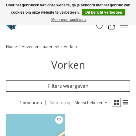
Door het gebruiken van onze website, ga je akkoord met het gebruik van
cookies om onze website te verbeteren.
Dit bericht verbergen
Large selection of products and fast shipping!
Meer over cookies »
Verlanglijst
Winkelwa
Home
/
Hoveniers materieel
/
Vorken
Vorken
Filters weergeven
1 producten
Sorteren op
Meest bekeken