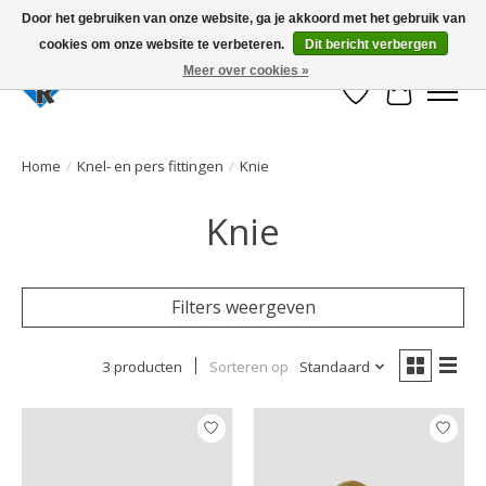
Door het gebruiken van onze website, ga je akkoord met het gebruik van
cookies om onze website te verbeteren.
Dit bericht verbergen
Large selection of products and fast shipping!
Meer over cookies »
Verlanglijst
Winkelwa
Home
/
Knel- en pers fittingen
/
Knie
Knie
Filters weergeven
3 producten
Sorteren op
Standaard