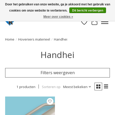
Door het gebruiken van onze website, ga je akkoord met het gebruik van
cookies om onze website te verbeteren.
Dit bericht verbergen
Large selection of products and fast shipping!
Meer over cookies »
Verlanglijst
Winkelwa
Home
/
Hoveniers materieel
/
Handhei
Handhei
Filters weergeven
1 producten
Sorteren op
Meest bekeken