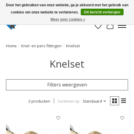
Door het gebruiken van onze website, ga je akkoord met het gebruik van
cookies om onze website te verbeteren.
Dit bericht verbergen
Large selection of products and fast shipping!
Meer over cookies »
Verlanglijst
Winkelwa
Home
/
Knel- en pers fittingen
/
Knelset
Knelset
Filters weergeven
3 producten
Sorteren op
Standaard