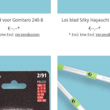
d voor Gomtaro 240-8
Los blad Silky Hayauch
€--,--*
€--,--*
 btw Excl.
Verzendkosten
* Excl. btw Excl.
Verzend