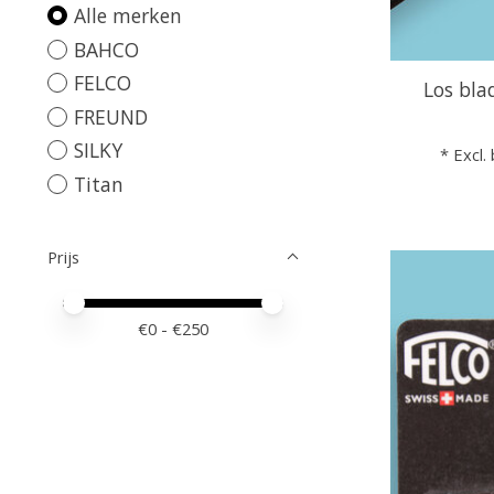
Alle merken
BAHCO
FELCO
Los bla
FREUND
SILKY
* Excl.
Titan
Prijs
Minimale prijswaarde
Price maximum value
€
0
- €
250