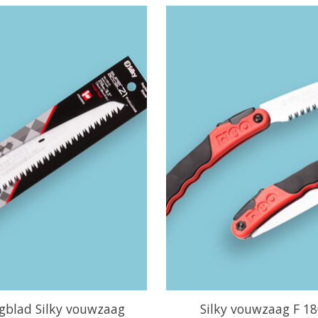
gblad Silky vouwzaag
Silky vouwzaag F 18