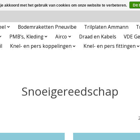
 je akkoord met het gebruik van cookies om onze website te verbeteren.
Dit 
eel
Bodemraketten Pneuvibe
Trilplaten Ammann
T
PMB's, Kleding
Airco
Draad en Kabels
VDE G
l
Knel- en pers koppelingen
Knel- en pers fittingen
Snoeigereedschap