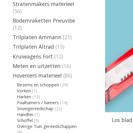
Stratenmakers materieel
(56)
Bodemraketten Pneuvibe
(12)
Trilplaten Ammann
(21)
Trilplaten Altrad
(15)
Kruiwagens Fort
(12)
Meten en uitzetten
(16)
Hoveniers materieel
(86)
Bezems en schoppen
(29)
Vorken
(1)
Harken
(13)
Paalhamers / hamers
(14)
Snoeigereedschap
(22)
Handhei
(1)
Los blad
Schoffel
(5)
Overige Tuin gereedschappen
(9)