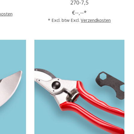
270-7,5
€--,--*
kosten
* Excl. btw Excl.
Verzendkosten