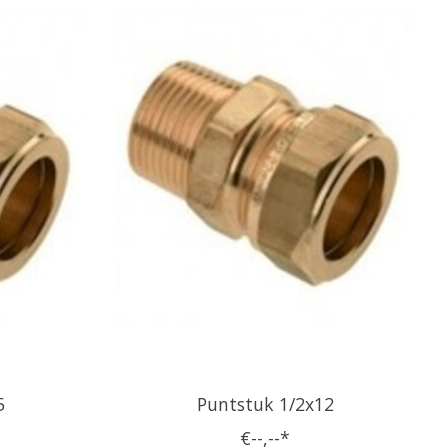
5
Puntstuk 1/2x12
€--,--*