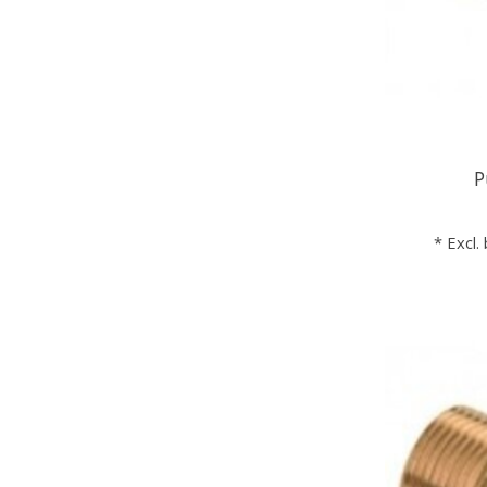
P
* Excl.