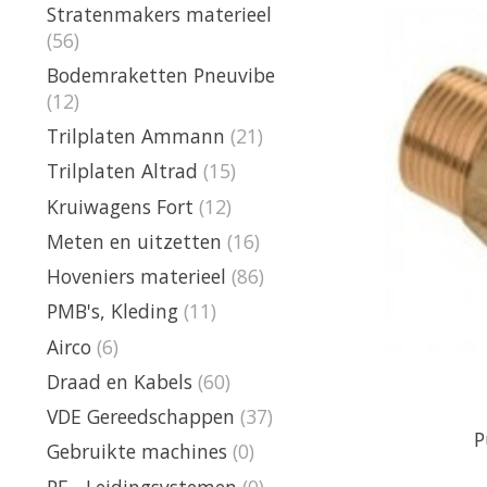
Stratenmakers materieel
(56)
Bodemraketten Pneuvibe
(12)
Trilplaten Ammann
(21)
Trilplaten Altrad
(15)
Kruiwagens Fort
(12)
Meten en uitzetten
(16)
Hoveniers materieel
(86)
PMB's, Kleding
(11)
Airco
(6)
Draad en Kabels
(60)
VDE Gereedschappen
(37)
P
Gebruikte machines
(0)
PE - Leidingsystemen
(0)