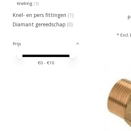
Knelring
(5)
Knel- en pers fittingen
(1)
P
Diamant gereedschap
(0)
* Excl.
Prijs
Minimale prijswaarde
Price maximum value
€
0
- €
10