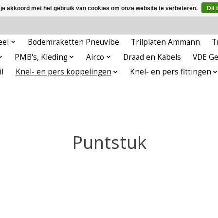
 je akkoord met het gebruik van cookies om onze website te verbeteren.
Dit 
eel
Bodemraketten Pneuvibe
Trilplaten Ammann
T
PMB's, Kleding
Airco
Draad en Kabels
VDE G
l
Knel- en pers koppelingen
Knel- en pers fittingen
Puntstuk