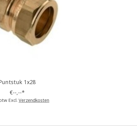
Puntstuk 1x28
€--,--*
 btw Excl.
Verzendkosten