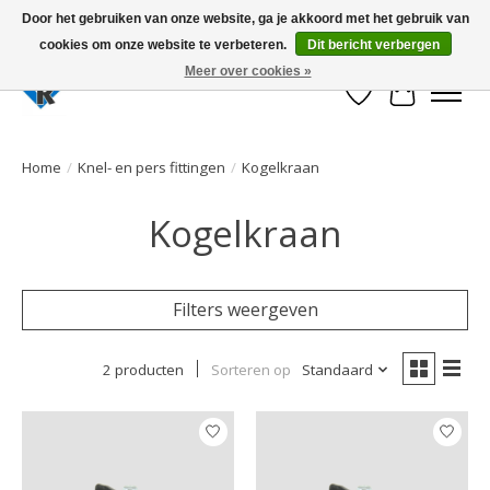
Door het gebruiken van onze website, ga je akkoord met het gebruik van
cookies om onze website te verbeteren.
Dit bericht verbergen
Large selection of products and fast shipping!
Meer over cookies »
Verlanglijst
Winkelwa
Home
/
Knel- en pers fittingen
/
Kogelkraan
Kogelkraan
Filters weergeven
2 producten
Sorteren op
Standaard