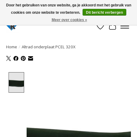
Door het gebruiken van onze website, ga je akkoord met het gebruik van
cookies om onze website te verbeteren.
Dit bericht verbergen
Large selection of products and fast shipping!
Meer over cookies »
Verlanglijst
Winkelwa
Home
/
Altrad onderplaat PCEL 320X
Product image slideshow Items