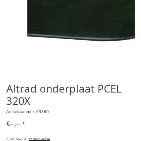
Altrad onderplaat PCEL
320X
Artikelnummer: 63280
€--,--
*
* Excl. btw Excl.
Verzendkosten