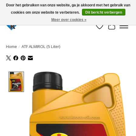
Door het gebruiken van onze website, ga je akkoord met het gebruik van
cookies om onze website te verbeteren.
Dit bericht verbergen
Large selection of products and fast shipping!
Meer over cookies »
Verlanglijst
Winkelwa
Home
/
ATF ALMIROL (5 Liter)
Product image slideshow Items