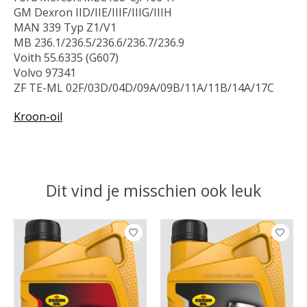
GM Dexron IID/IIE/IIIF/IIIG/IIIH
MAN 339 Typ Z1/V1
MB 236.1/236.5/236.6/236.7/236.9
Voith 55.6335 (G607)
Volvo 97341
ZF TE-ML 02F/03D/04D/09A/09B/11A/11B/14A/17C
Kroon-oil
Dit vind je misschien ook leuk
Items van productcarrousel