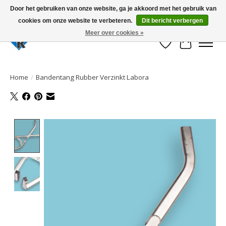
Door het gebruiken van onze website, ga je akkoord met het gebruik van
cookies om onze website te verbeteren.
Dit bericht verbergen
Large selection of products and fast shipping!
Meer over cookies »
Verlanglijst
Winkelwa
Home
/
Bandentang Rubber Verzinkt Labora
Product image slideshow Items