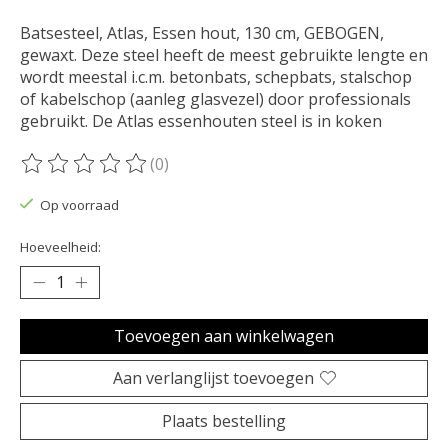
Batsesteel, Atlas, Essen hout, 130 cm, GEBOGEN,
gewaxt. Deze steel heeft de meest gebruikte lengte en
wordt meestal i.c.m. betonbats, schepbats, stalschop
of kabelschop (aanleg glasvezel) door professionals
gebruikt. De Atlas essenhouten steel is in koken
(0)
De beoordeling van dit product is
0
van de 5
Op voorraad
Hoeveelheid:
Toevoegen aan winkelwagen
Aan verlanglijst toevoegen
Plaats bestelling