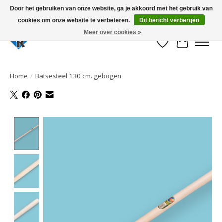
Door het gebruiken van onze website, ga je akkoord met het gebruik van
cookies om onze website te verbeteren.
Dit bericht verbergen
Large selection of products and fast shipping!
Meer over cookies »
Verlanglijst
Winkelwa
Home
/
Batsesteel 130 cm. gebogen
Product image slideshow Items