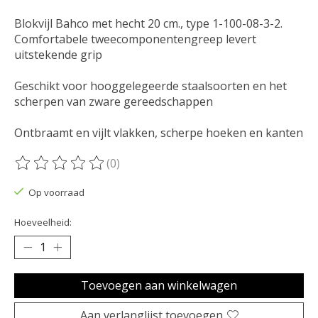
Blokvijl Bahco met hecht 20 cm., type 1-100-08-3-2.
Comfortabele tweecomponentengreep levert
uitstekende grip
Geschikt voor hooggelegeerde staalsoorten en het
scherpen van zware gereedschappen
Ontbraamt en vijlt vlakken, scherpe hoeken en kanten
(0)
De beoordeling van dit product is
0
van de 5
Op voorraad
Hoeveelheid:
Toevoegen aan winkelwagen
Aan verlanglijst toevoegen