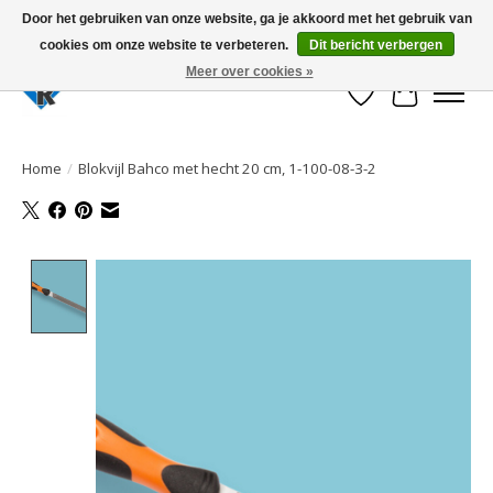
Door het gebruiken van onze website, ga je akkoord met het gebruik van
cookies om onze website te verbeteren.
Dit bericht verbergen
Large selection of products and fast shipping!
Meer over cookies »
Verlanglijst
Winkelwa
Home
/
Blokvijl Bahco met hecht 20 cm, 1-100-08-3-2
Product image slideshow Items