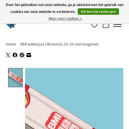
Door het gebruiken van onze website, ga je akkoord met het gebruik van
cookies om onze website te verbeteren.
Dit bericht verbergen
Large selection of products and fast shipping!
Meer over cookies »
Verlanglijst
Winkelwa
Home
/
BMI waterpas Ultrasonic 20 cm met magneet.
Product image slideshow Items