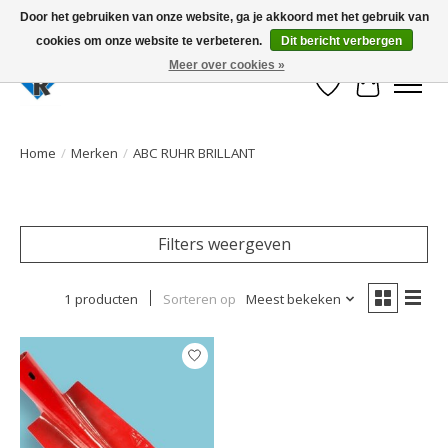
Door het gebruiken van onze website, ga je akkoord met het gebruik van
cookies om onze website te verbeteren.
Dit bericht verbergen
Large selection of products and fast shipping!
Meer over cookies »
Verlanglijst
Winkelwa
Home
/
Merken
/
ABC RUHR BRILLANT
Filters weergeven
1 producten
Sorteren op
Meest bekeken