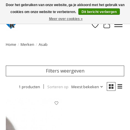
Door het gebruiken van onze website, ga je akkoord met het gebruik van
cookies om onze website te verbeteren.
Dit bericht verbergen
Large selection of products and fast shipping!
Meer over cookies »
Verlanglijst
Winkelwa
Home
/
Merken
/
Asab
Filters weergeven
1 producten
Sorteren op
Meest bekeken