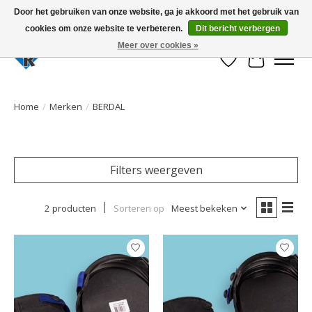
Door het gebruiken van onze website, ga je akkoord met het gebruik van
cookies om onze website te verbeteren.
Dit bericht verbergen
Large selection of products and fast shipping!
Meer over cookies »
Verlanglijst
Winkelwa
Home
/
Merken
/
BERDAL
Filters weergeven
2 producten
Sorteren op
Meest bekeken