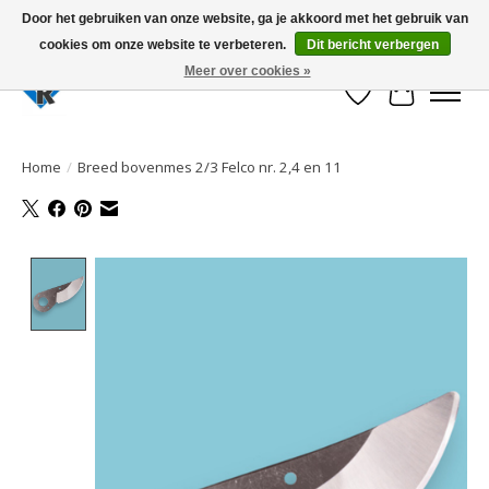
Door het gebruiken van onze website, ga je akkoord met het gebruik van
cookies om onze website te verbeteren.
Dit bericht verbergen
Large selection of products and fast shipping!
Meer over cookies »
Verlanglijst
Winkelwa
Home
/
Breed bovenmes 2/3 Felco nr. 2,4 en 11
Product image slideshow Items