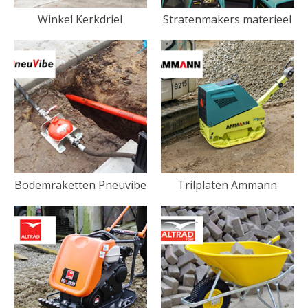
Winkel Kerkdriel
Stratenmakers materieel
Bodemraketten Pneuvibe
Trilplaten Ammann