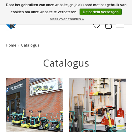
Door het gebruiken van onze website, ga je akkoord met het gebruik van
cookies om onze website te verbeteren.
Dit bericht verbergen
Large selection of products and fast shipping!
Meer over cookies »
Verlanglijst
Winkelwa
Home
/
Catalogus
Catalogus