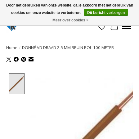
Door het gebruiken van onze website, ga je akkoord met het gebruik van
cookies om onze website te verbeteren.
Dit bericht verbergen
Large selection of products and fast shipping!
Meer over cookies »
Verlanglijst
Winkelwa
Home
/
DONNÉ VD DRAAD 2.5 MM BRUIN ROL 100 METER
Product image slideshow Items