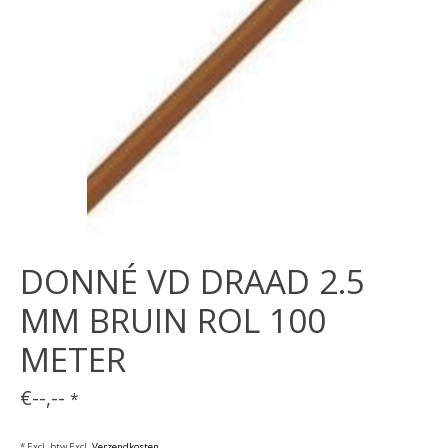
DONNÉ VD DRAAD 2.5
MM BRUIN ROL 100
METER
€--,--
*
* Excl. btw Excl.
Verzendkosten