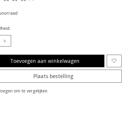
oordeling van dit product is
0
van de 5
voorraad
heid:
Toevoegen aan winkelwagen
Plaats bestelling
oegen om te vergelijken