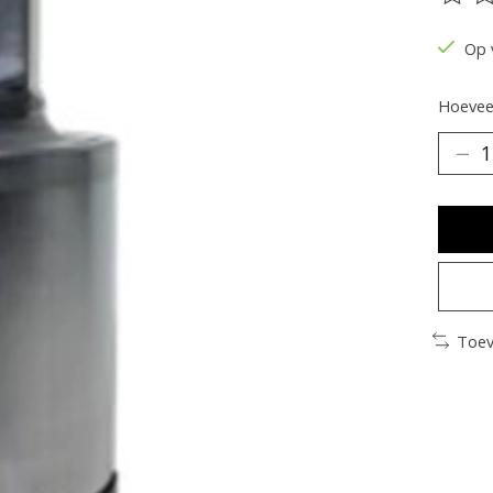
De be
Op 
Hoeveel
Toev