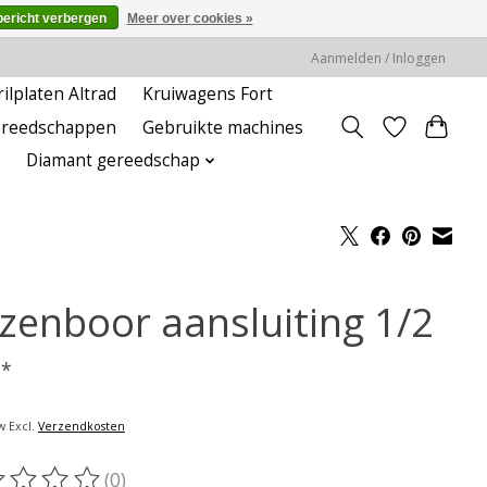
bericht verbergen
Meer over cookies »
Aanmelden / Inloggen
rilplaten Altrad
Kruiwagens Fort
ereedschappen
Gebruikte machines
Diamant gereedschap
zenboor aansluiting 1/2
-
*
w Excl.
Verzendkosten
(0)