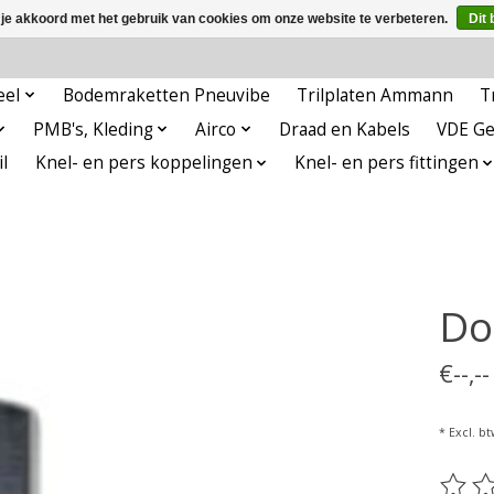
 je akkoord met het gebruik van cookies om onze website te verbeteren.
Dit 
eel
Bodemraketten Pneuvibe
Trilplaten Ammann
T
PMB's, Kleding
Airco
Draad en Kabels
VDE G
l
Knel- en pers koppelingen
Knel- en pers fittingen
Do
€--,-
* Excl. bt