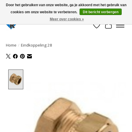
Door het gebruiken van onze website, ga je akkoord met het gebruik van
cookies om onze website te verbeteren.
Dit bericht verbergen
Large selection of products and fast shipping!
Meer over cookies »
Verlanglijst
Winkelwa
Home
/
Eindkoppeling 28
Product image slideshow Items