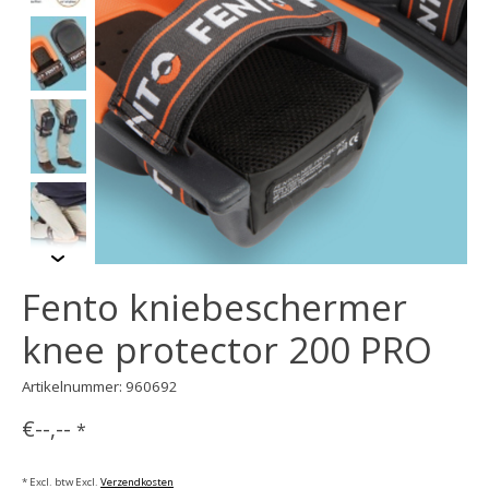
Fento kniebeschermer
knee protector 200 PRO
Artikelnummer: 960692
€--,--
*
* Excl. btw Excl.
Verzendkosten