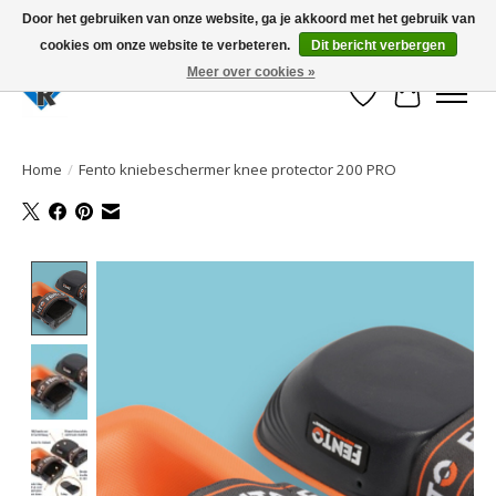
Door het gebruiken van onze website, ga je akkoord met het gebruik van
cookies om onze website te verbeteren.
Dit bericht verbergen
Large selection of products and fast shipping!
Meer over cookies »
Verlanglijst
Winkelwa
Home
/
Fento kniebeschermer knee protector 200 PRO
Product image slideshow Items