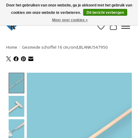
Door het gebruiken van onze website, ga je akkoord met het gebruik van
cookies om onze website te verbeteren.
Dit bericht verbergen
Large selection of products and fast shipping!
Meer over cookies »
Verlanglijst
Winkelwa
Home
/
Gesmede schoffel 16 cm,rond,BLANK/547950
Product image slideshow Items