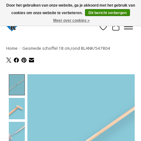
Door het gebruiken van onze website, ga je akkoord met het gebruik van
cookies om onze website te verbeteren.
Dit bericht verbergen
Large selection of products and fast shipping!
Meer over cookies »
Verlanglijst
Winkelwa
Home
/
Gesmede schoffel 18 cm,rond BLANK/547804
Product image slideshow Items