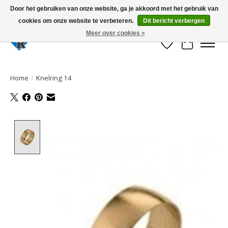
Door het gebruiken van onze website, ga je akkoord met het gebruik van
cookies om onze website te verbeteren.
Dit bericht verbergen
Large selection of products and fast shipping!
Meer over cookies »
Verlanglijst
Winkelwa
Home
/
Knelring 14
Product image slideshow Items