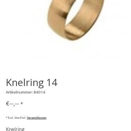
Knelring 14
Artikelnummer: 84014
€--,--
*
* Excl. btw Excl.
Verzendkosten
Knelring