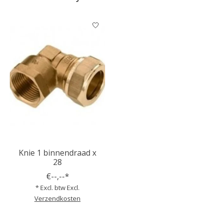
Items van productcarrousel
Knie 1 binnendraad x
28
€--,--*
* Excl. btw Excl.
Verzendkosten