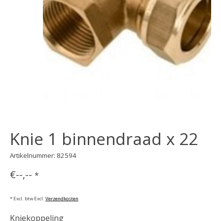
Knie 1 binnendraad x 22
Artikelnummer: 82594
€--,--
*
* Excl. btw Excl.
Verzendkosten
Kniekoppeling