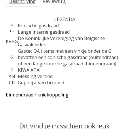
Beschrijving
Reviews (0)
LEGENDA
*
Konische gasdraad
**
Lange interne gasdraad
De Koninklijke Vereniging van Belgische
KVBG
Gasvaklieden
Gastec QA (items met een vinkje onder de G
G
bevatten een conische gasdraad (buitendraad)
of een lange interne gasdraad (binnendraad))
K
KIWA ATA
AN
Messing vertind
CR
Gepolijst verchroomd
binnendraad
/
kniekoppeling
Dit vind je misschien ook leuk