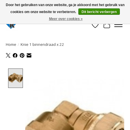
Door het gebruiken van onze website, ga je akkoord met het gebruik van
cookies om onze website te verbeteren.
Dit bericht verbergen
Large selection of products and fast shipping!
Meer over cookies »
Verlanglijst
Winkelwa
Home
/
Knie 1 binnendraad x 22
Product image slideshow Items