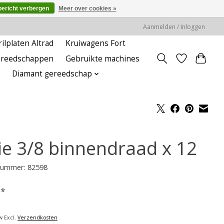
bericht verbergen
Meer over cookies »
Aanmelden / Inloggen
rilplaten Altrad
Kruiwagens Fort
ereedschappen
Gebruikte machines
Diamant gereedschap
ie 3/8 binnendraad x 12
lnummer: 82598
-
*
w Excl.
Verzendkosten