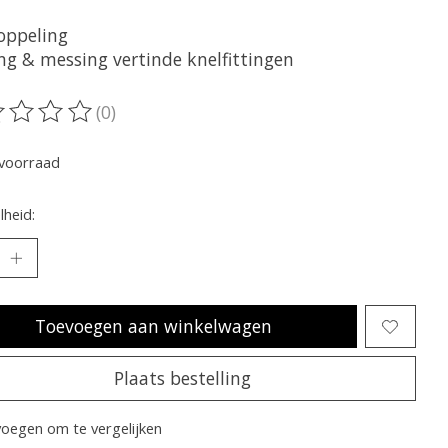
oppeling
ng & messing vertinde knelfittingen
(0)
oordeling van dit product is
0
van de 5
voorraad
heid:
Toevoegen aan winkelwagen
Plaats bestelling
oegen om te vergelijken