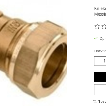
Kniek
Messi
De be
Op 
Hoeveel
Toev