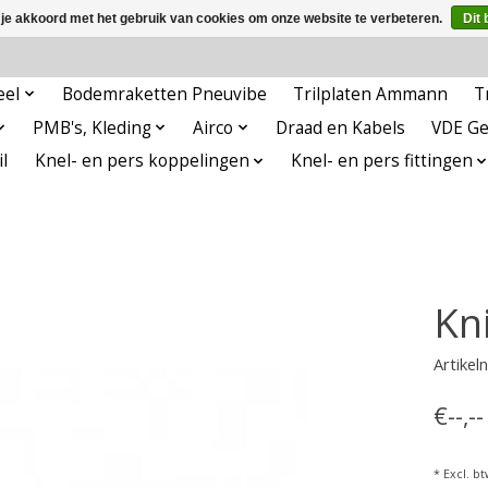
 je akkoord met het gebruik van cookies om onze website te verbeteren.
Dit 
eel
Bodemraketten Pneuvibe
Trilplaten Ammann
T
PMB's, Kleding
Airco
Draad en Kabels
VDE G
l
Knel- en pers koppelingen
Knel- en pers fittingen
Kn
Artike
€--,-
* Excl. bt