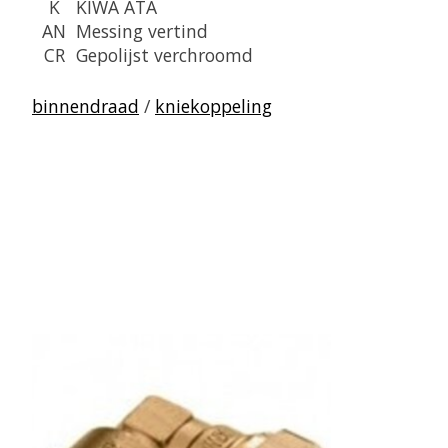
K
KIWA ATA
AN
Messing vertind
CR
Gepolijst verchroomd
binnendraad
/
kniekoppeling
Items van productcarrousel