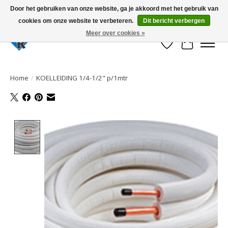
Door het gebruiken van onze website, ga je akkoord met het gebruik van
cookies om onze website te verbeteren.
Dit bericht verbergen
Large selection of products and fast shipping!
Meer over cookies »
Verlanglijst
Winkelwa
Home
/
KOELLEIDING 1/4-1/2" p/1mtr
Product image slideshow Items