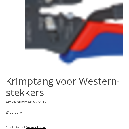
Krimptang voor Western-
stekkers
Artikelnummer: 975112
€--,--
*
* Excl. btw Excl.
Verzendkosten