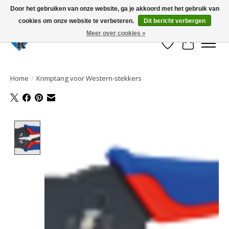
Door het gebruiken van onze website, ga je akkoord met het gebruik van
cookies om onze website te verbeteren.
Dit bericht verbergen
Large selection of products and fast shipping!
Meer over cookies »
Verlanglijst
Winkelwa
Home
/
Krimptang voor Western-stekkers
Product image slideshow Items