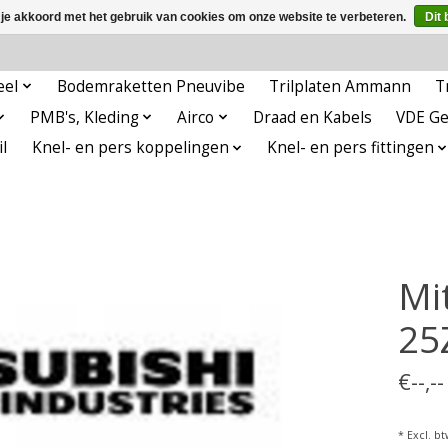
 je akkoord met het gebruik van cookies om onze website te verbeteren.
Dit 
eel
Bodemraketten Pneuvibe
Trilplaten Ammann
T
PMB's, Kleding
Airco
Draad en Kabels
VDE G
l
Knel- en pers koppelingen
Knel- en pers fittingen
Mi
25
€--,-
* Excl. bt