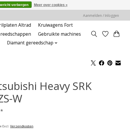
bericht verbergen
Meer over cookies »
Aanmelden / Inloggen
rilplaten Altrad
Kruiwagens Fort
ereedschappen
Gebruikte machines
Diamant gereedschap
tsubishi Heavy SRK
ZS-W
-
*
w Excl.
Verzendkosten