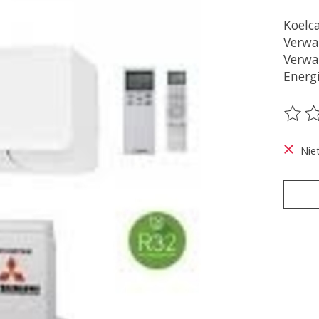
Koelca
Verwar
Verwa
Energi
De be
Nie