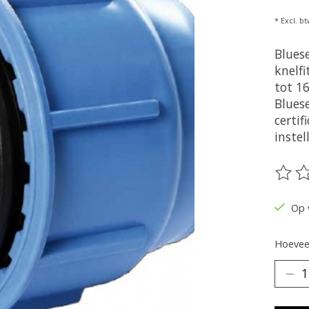
* Excl. bt
Blues
knelfi
tot 1
Blues
certif
instel
De be
Op 
Hoeveel