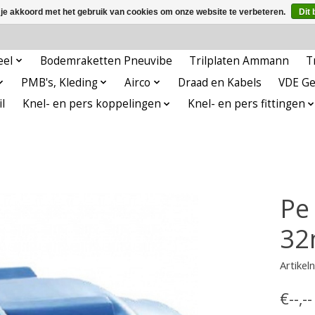
 je akkoord met het gebruik van cookies om onze website te verbeteren.
Dit 
eel
Bodemraketten Pneuvibe
Trilplaten Ammann
T
PMB's, Kleding
Airco
Draad en Kabels
VDE G
l
Knel- en pers koppelingen
Knel- en pers fittingen
Pe
32
Artike
€--,-