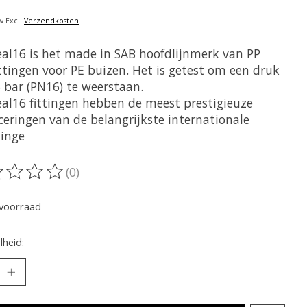
w Excl.
Verzendkosten
eal16 is het made in SAB hoofdlijnmerk van PP
ttingen voor PE buizen. Het is getest om een ​​druk
6 bar (PN16) te weerstaan.
eal16 fittingen hebben de meest prestigieuze
iceringen van de belangrijkste internationale
linge
(0)
oordeling van dit product is
0
van de 5
voorraad
heid: