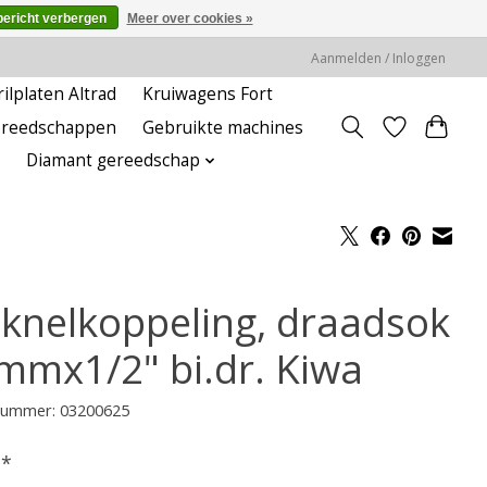
bericht verbergen
Meer over cookies »
Aanmelden / Inloggen
rilplaten Altrad
Kruiwagens Fort
ereedschappen
Gebruikte machines
Diamant gereedschap
 knelkoppeling, draadsok
mmx1/2" bi.dr. Kiwa
lnummer: 03200625
-
*