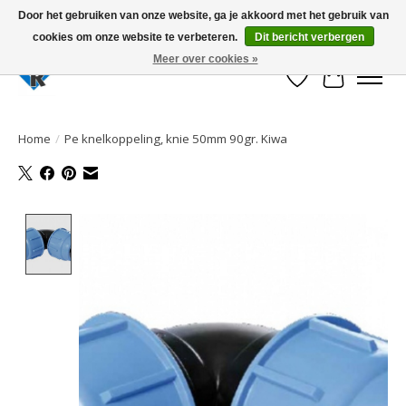
Door het gebruiken van onze website, ga je akkoord met het gebruik van
cookies om onze website te verbeteren.
Dit bericht verbergen
Large selection of products and fast shipping!
Meer over cookies »
Verlanglijst
Winkelwa
Home
/
Pe knelkoppeling, knie 50mm 90gr. Kiwa
Product image slideshow Items