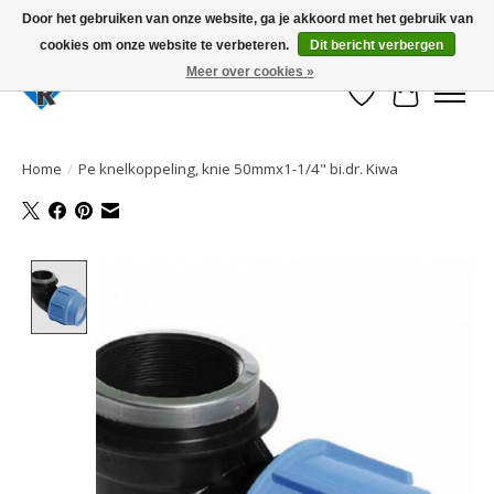
Door het gebruiken van onze website, ga je akkoord met het gebruik van
cookies om onze website te verbeteren.
Dit bericht verbergen
Large selection of products and fast shipping!
Meer over cookies »
Verlanglijst
Winkelwa
Home
/
Pe knelkoppeling, knie 50mmx1-1/4" bi.dr. Kiwa
Product image slideshow Items