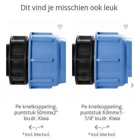
Dit vind je misschien ook leuk
Items van productcarrousel
Pe knelkoppeling,
Pe knelkoppeling,
puntstuk 50mmx2"
puntstuk 63mmx1-
bu.dr. Kiwa
1/4" bu.dr. Kiwa
€--,--*
€--,--*
* Excl. btw Excl.
* Excl. btw Excl.