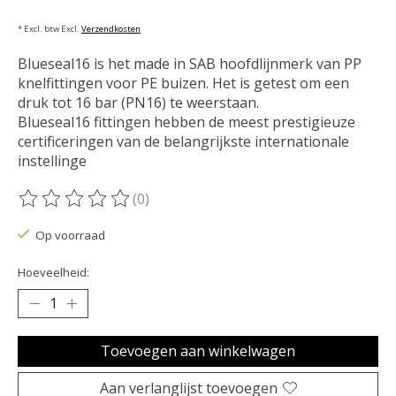
* Excl. btw Excl.
Verzendkosten
Blueseal16 is het made in SAB hoofdlijnmerk van PP
knelfittingen voor PE buizen. Het is getest om een ​​
druk tot 16 bar (PN16) te weerstaan.
Blueseal16 fittingen hebben de meest prestigieuze
certificeringen van de belangrijkste internationale
instellinge
(0)
De beoordeling van dit product is
0
van de 5
Op voorraad
Hoeveelheid:
Toevoegen aan winkelwagen
Aan verlanglijst toevoegen