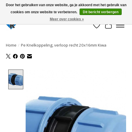
Door het gebruiken van onze website, ga je akkoord met het gebruik van
cookies om onze website te verbeteren.
Dit bericht verbergen
Large selection of products and fast shipping!
Meer over cookies »
Verlanglijst
Winkelwa
Home
/
Pe Knelkoppeling, verloop recht 20x16mm Kiwa
Product image slideshow Items