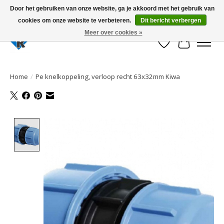
Door het gebruiken van onze website, ga je akkoord met het gebruik van
cookies om onze website te verbeteren.
Dit bericht verbergen
Large selection of products and fast shipping!
Meer over cookies »
Verlanglijst
Winkelwa
Home
/
Pe knelkoppeling, verloop recht 63x32mm Kiwa
Product image slideshow Items