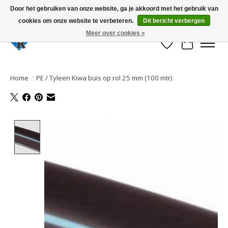
Door het gebruiken van onze website, ga je akkoord met het gebruik van
cookies om onze website te verbeteren.
Dit bericht verbergen
Large selection of products and fast shipping!
Meer over cookies »
Verlanglijst
Winkelwa
Home
/
PE / Tyleen Kiwa buis op rol 25 mm (100 mtr)
Product image slideshow Items