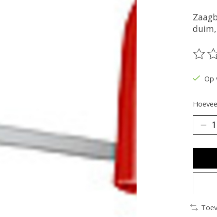
Zaagb
duim,
De be
Op 
Hoeveel
Toev