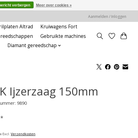
bericht verbergen
Meer over cookies »
Aanmelden / Inloggen
rilplaten Altrad
Kruiwagens Fort
ereedschappen
Gebruikte machines
Diamant gereedschap
K Ijzerzaag 150mm
lnummer: 9890
-
*
w Excl.
Verzendkosten