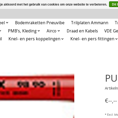
 je akkoord met het gebruik van cookies om onze website te verbeteren.
Dit 
eel
Bodemraketten Pneuvibe
Trilplaten Ammann
T
PMB's, Kleding
Airco
Draad en Kabels
VDE G
l
Knel- en pers koppelingen
Knel- en pers fittingen
PU
Artike
€--,-
* Excl. bt