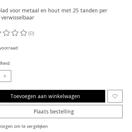
lad voor metaal en hout met 25 tanden per
 verwisselbaar
(0)
oordeling van dit product is
0
van de 5
voorraad
heid:
Toevoegen aan winkelwagen
Plaats bestelling
oegen om te vergelijken