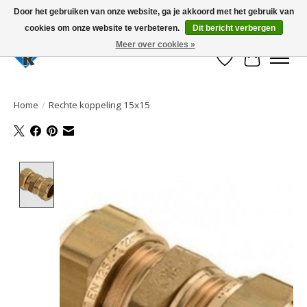
Door het gebruiken van onze website, ga je akkoord met het gebruik van
cookies om onze website te verbeteren.
Dit bericht verbergen
Large selection of products and fast shipping!
Meer over cookies »
Verlanglijst
Winkelwa
Home
/
Rechte koppeling 15x15
Product image slideshow Items