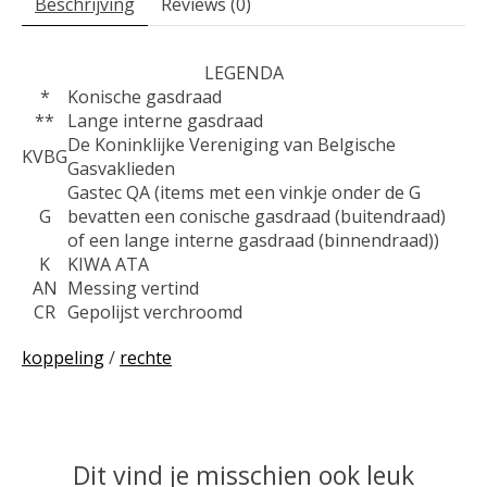
Beschrijving
Reviews (0)
LEGENDA
*
Konische gasdraad
**
Lange interne gasdraad
De Koninklijke Vereniging van Belgische
KVBG
Gasvaklieden
Gastec QA (items met een vinkje onder de G
G
bevatten een conische gasdraad (buitendraad)
of een lange interne gasdraad (binnendraad))
K
KIWA ATA
AN
Messing vertind
CR
Gepolijst verchroomd
koppeling
/
rechte
Dit vind je misschien ook leuk