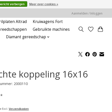
bericht verbergen
Meer over cookies »
Aanmelden / Inloggen
rilplaten Altrad
Kruiwagens Fort
ereedschappen
Gebruikte machines
Diamant gereedschap
chte koppeling 16x16
lnummer: 2000110
-
*
w Excl.
Verzendkosten