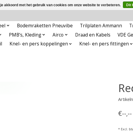
 je akkoord met het gebruik van cookies om onze website te verbeteren.
Dit 
eel
Bodemraketten Pneuvibe
Trilplaten Ammann
T
PMB's, Kleding
Airco
Draad en Kabels
VDE G
l
Knel- en pers koppelingen
Knel- en pers fittingen
Re
Artike
€--,-
* Excl. bt