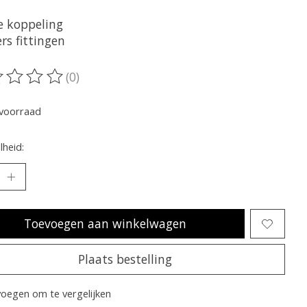
e koppeling
rs fittingen
(0)
oordeling van dit product is
0
van de 5
voorraad
heid:
Toevoegen aan winkelwagen
Plaats bestelling
oegen om te vergelijken