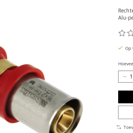
Recht
Alu-pe
De be
Op 
Hoeveel
Toev