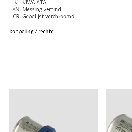
K
KIWA ATA
AN
Messing vertind
CR
Gepolijst verchroomd
koppeling
/
rechte
Items van productcarrousel