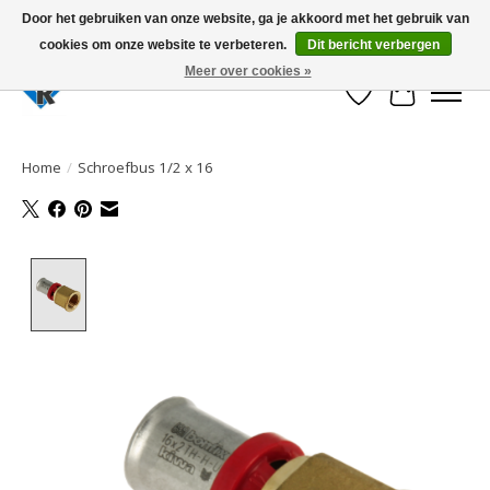
Door het gebruiken van onze website, ga je akkoord met het gebruik van
cookies om onze website te verbeteren.
Dit bericht verbergen
Large selection of products and fast shipping!
Meer over cookies »
Verlanglijst
Winkelwa
Home
/
Schroefbus 1/2 x 16
Product image slideshow Items