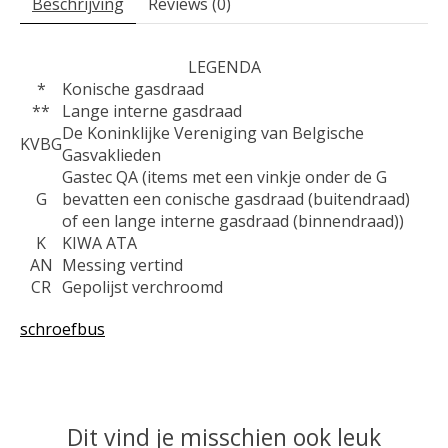
Beschrijving
Reviews (0)
LEGENDA
*
Konische gasdraad
**
Lange interne gasdraad
De Koninklijke Vereniging van Belgische
KVBG
Gasvaklieden
Gastec QA (items met een vinkje onder de G
G
bevatten een conische gasdraad (buitendraad)
of een lange interne gasdraad (binnendraad))
K
KIWA ATA
AN
Messing vertind
CR
Gepolijst verchroomd
schroefbus
Dit vind je misschien ook leuk