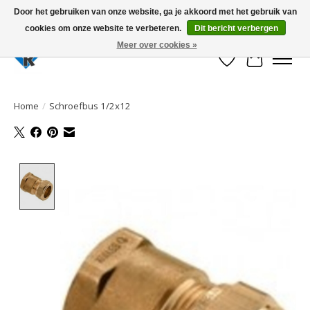
Door het gebruiken van onze website, ga je akkoord met het gebruik van
cookies om onze website te verbeteren.
Dit bericht verbergen
Large selection of products and fast shipping!
Meer over cookies »
Verlanglijst
Winkelwa
Home
/
Schroefbus 1/2x12
Product image slideshow Items