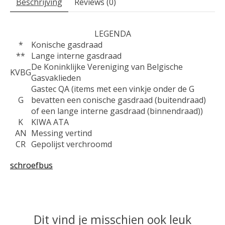
Beschrijving
Reviews (0)
LEGENDA
*
Konische gasdraad
**
Lange interne gasdraad
De Koninklijke Vereniging van Belgische
KVBG
Gasvaklieden
Gastec QA (items met een vinkje onder de G
G
bevatten een conische gasdraad (buitendraad)
of een lange interne gasdraad (binnendraad))
K
KIWA ATA
AN
Messing vertind
CR
Gepolijst verchroomd
schroefbus
Dit vind je misschien ook leuk