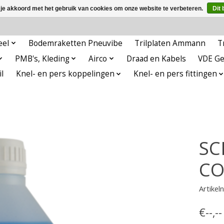
 je akkoord met het gebruik van cookies om onze website te verbeteren.
Dit 
eel
Bodemraketten Pneuvibe
Trilplaten Ammann
T
PMB's, Kleding
Airco
Draad en Kabels
VDE G
l
Knel- en pers koppelingen
Knel- en pers fittingen
SC
CO
Artike
€--,-