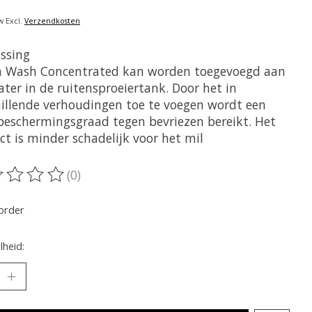
w Excl.
Verzendkosten
ssing
n Wash Concentrated kan worden toegevoegd aan
ter in de ruitensproeiertank. Door het in
hillende verhoudingen toe te voegen wordt een
beschermingsgraad tegen bevriezen bereikt. Het
ct is minder schadelijk voor het mil
(0)
oordeling van dit product is
0
van de 5
order
heid: