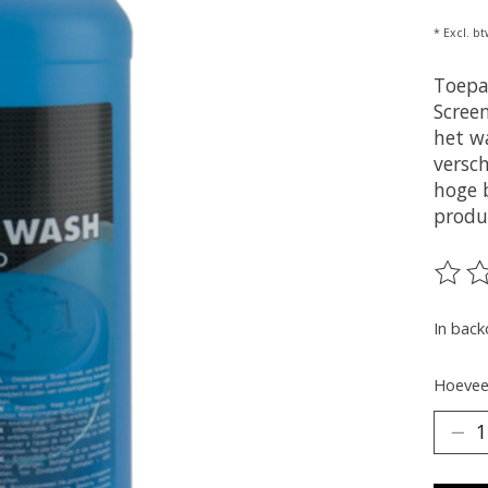
* Excl. bt
Toepa
Scree
het wa
versc
hoge 
produ
De be
In back
Hoeveel